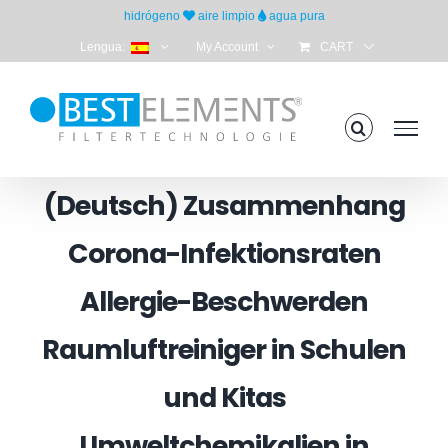
Skip
hidrógeno
aire limpio
agua pura
to
Lengua:
My Account
CART
content
(Deutsch) Zusammenhang
Corona-Infektionsraten
Allergie-Beschwerden
Raumluftreiniger in Schulen
und Kitas
Umweltchemikalien in