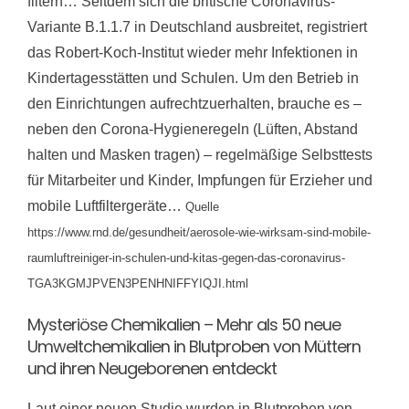
filtern… Seitdem sich die britische Coronavirus-
Variante B.1.1.7 in Deutschland ausbreitet, registriert
das Robert-Koch-Institut wieder mehr Infektionen in
Kindertagesstätten und Schulen. Um den Betrieb in
den Einrichtungen aufrechtzuerhalten, brauche es –
neben den Corona-Hygieneregeln (Lüften, Abstand
halten und Masken tragen) – regelmäßige Selbsttests
für Mitarbeiter und Kinder, Impfungen für Erzieher und
mobile Luftfiltergeräte…
Quelle
https://www.rnd.de/gesundheit/aerosole-wie-wirksam-sind-mobile-
raumluftreiniger-in-schulen-und-kitas-gegen-das-coronavirus-
TGA3KGMJPVEN3PENHNIFFYIQJI.html
Mysteriöse Chemikalien – Mehr als 50 neue
Umweltchemikalien in Blutproben von Müttern
und ihren Neugeborenen entdeckt
Laut einer neuen Studie wurden in Blutproben von