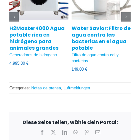
H2Master4000
Agua
Water Savior: Filtro de
In
potable rica en
agua contra las
de
hidrógeno para
bacterias en el agua
15
animales grandes
potable
Was
Generadores de hidrogeno
Filtro de agua contra cal y
de
bacterias
4.995,00
€
149,00
€
Categories:
Notas de prensa
,
Luftmeldungen
Diese Seite teilen, wähle dein Portal:
Facebook
X
LinkedIn
WhatsApp
Pinterest
Email