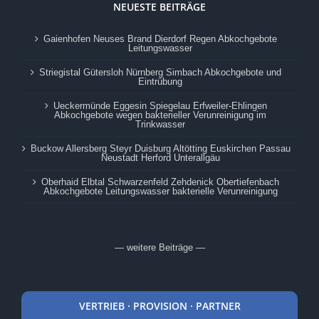
NEUESTE BEITRÄGE
Gaienhofen Neuses Brand Dierdorf Regen Abkochgebote
Leitungswasser
Striegistal Gütersloh Nürnberg Simbach Abkochgebote und
Eintrübung
Ueckermünde Eggesin Spiegelau Erfweiler-Ehlingen
Abkochgebote wegen bakterieller Verunreinigung im
Trinkwasser
Buckow Allersberg Steyr Duisburg Altötting Euskirchen Passau
Neustadt Herford Unterallgäu
Oberhaid Elbtal Schwarzenfeld Zehdenick Obertiefenbach
Abkochgebote Leitungswasser bakterielle Verunreinigung
— weitere Beiträge —
VERTRIEB · PROVISION · PARTNER