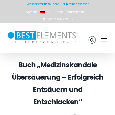
Skip
Wasserstoff
saubere Luft
reines Wasser
to
Sprache:
Mein Benutzerkonto
content
WARENKORB
Buch „Medizinskandale
Übersäuerung – Erfolgreich
Entsäuern und
Entschlacken“