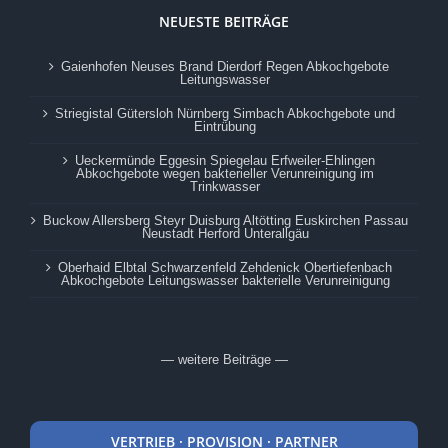
NEUESTE BEITRÄGE
Gaienhofen Neuses Brand Dierdorf Regen Abkochgebote
Leitungswasser
Striegistal Gütersloh Nürnberg Simbach Abkochgebote und
Eintrübung
Ueckermünde Eggesin Spiegelau Erfweiler-Ehlingen
Abkochgebote wegen bakterieller Verunreinigung im
Trinkwasser
Buckow Allersberg Steyr Duisburg Altötting Euskirchen Passau
Neustadt Herford Unterallgäu
Oberhaid Elbtal Schwarzenfeld Zehdenick Obertiefenbach
Abkochgebote Leitungswasser bakterielle Verunreinigung
— weitere Beiträge —
VERTRIEB · PROVISION · PARTNER