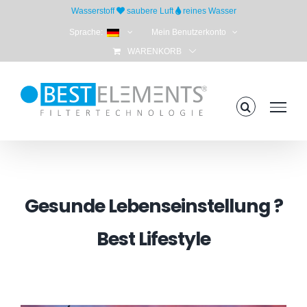
Skip
Wasserstoff
saubere Luft
reines Wasser
to
Sprache:
Mein Benutzerkonto
content
WARENKORB
Gesunde Lebenseinstellung ?
Best Lifestyle