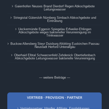
Gaienhofen Neuses Brand Dierdorf Regen Abkochgebote
Leitungswasser
Striegistal Gütersloh Nürnberg Simbach Abkochgebote und
Eintrübung
Ueckermünde Eggesin Spiegelau Erfweiler-Ehlingen
Abkochgebote wegen bakterieller Verunreinigung im
Trinkwasser
Buckow Allersberg Steyr Duisburg Altötting Euskirchen Passau
Neustadt Herford Unterallgäu
Oberhaid Elbtal Schwarzenfeld Zehdenick Obertiefenbach
Abkochgebote Leitungswasser bakterielle Verunreinigung
— weitere Beiträge —
VERTRIEB · PROVISION · PARTNER
Vertriebspartner: Händler, Affiliate, Empfehlungen