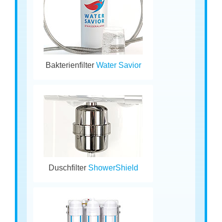
Bakterienfilter
Water Savior
Duschfilter
ShowerShield