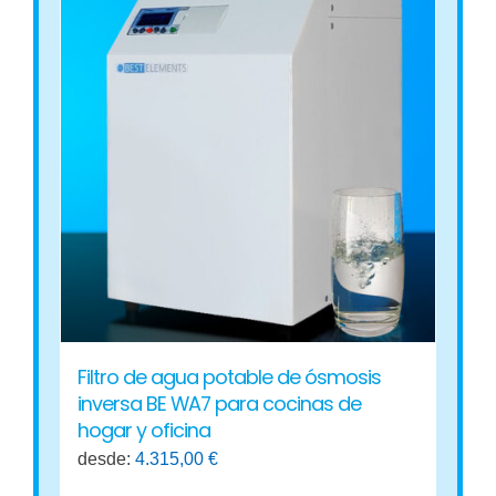
múltiples
variantes.
Las
opciones
se
pueden
elegir
en
la
página
de
producto
Filtro de agua potable de ósmosis
inversa BE WA7 para cocinas de
hogar y oficina
desde:
4.315,00
€