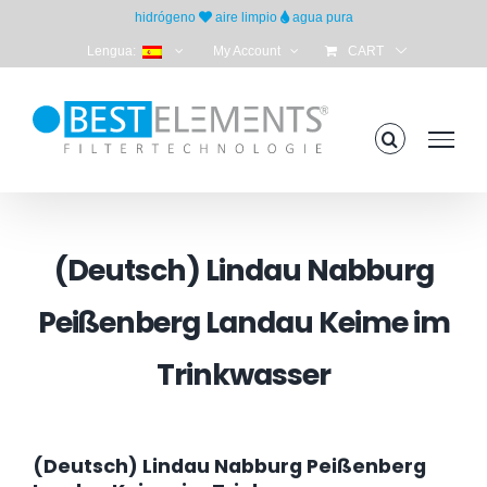
Skip
hidrógeno
aire limpio
agua pura
to
Lengua:
My Account
CART
content
(Deutsch) Lindau Nabburg
Peißenberg Landau Keime im
Trinkwasser
(Deutsch) Lindau Nabburg Peißenberg