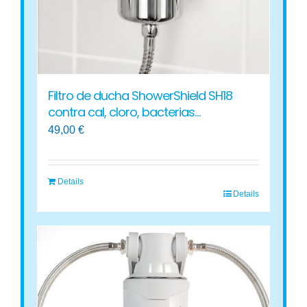
en
la
página
de
producto
Filtro de ducha ShowerShield SH18
contra cal, cloro, bacterias…
49,00
€
Details
Details