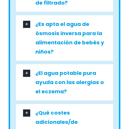
de filtrado?
¿Es apta el agua de
ósmosis inversa para la
alimentación de bebés y
niños?
¿El agua potable pura
ayuda con las alergias o
el eczema?
¿Qué costes
adicionales/de