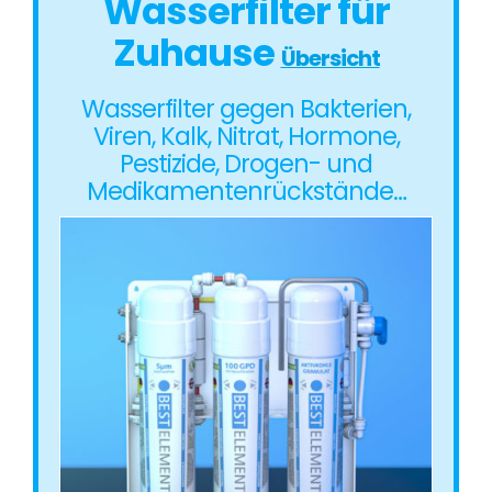
Wasserfilter für
Zuhause
Übersicht
Wasserfilter gegen Bakterien,
Viren, Kalk, Nitrat, Hormone,
Pestizide, Drogen- und
Medikamentenrückstände…