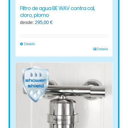
producto
Filtro de agua BE WAV contra cal,
cloro, plomo
desde:
295,00
€
Details
Details
Este
producto
tiene
múltiples
variantes.
Las
opciones
se
pueden
elegir