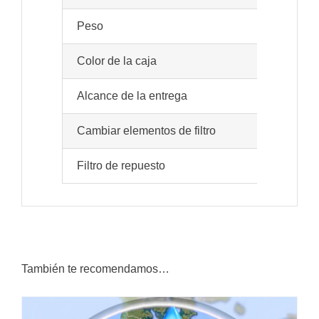
Peso
7 k
Color de la caja
Bla
Alcance de la entrega
Com
Cambiar elementos de filtro
Ree
Filtro de repuesto
Jue
También te recomendamos…