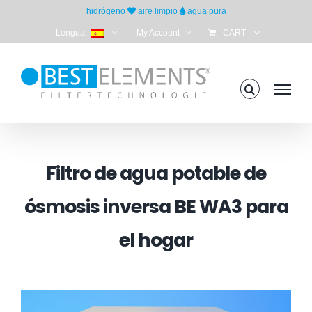
Skip
hidrógeno
aire limpio
agua pura
to
Lengua:
My Account
CART
content
Filtro de agua potable de
ósmosis inversa BE WA3 para
el hogar