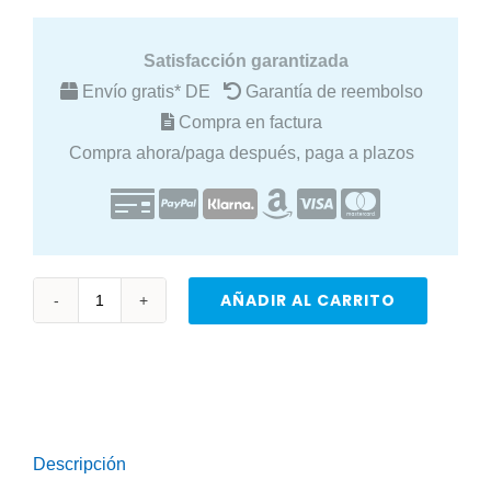
Satisfacción garantizada
Envío gratis* DE
Garantía de reembolso
Compra en factura
Compra ahora/paga después, paga a plazos
AÑADIR AL CARRITO
Filtro
de
agua
potable
de
Descripción
ósmosis