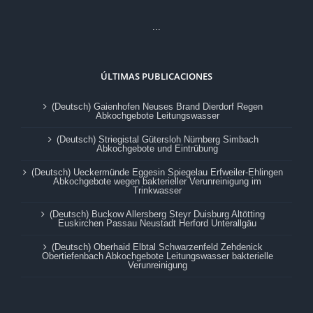
...
ÚLTIMAS PUBLICACIONES
(Deutsch) Gaienhofen Neuses Brand Dierdorf Regen
Abkochgebote Leitungswasser
(Deutsch) Striegistal Gütersloh Nürnberg Simbach
Abkochgebote und Eintrübung
(Deutsch) Ueckermünde Eggesin Spiegelau Erfweiler-Ehlingen
Abkochgebote wegen bakterieller Verunreinigung im
Trinkwasser
(Deutsch) Buckow Allersberg Steyr Duisburg Altötting
Euskirchen Passau Neustadt Herford Unterallgäu
(Deutsch) Oberhaid Elbtal Schwarzenfeld Zehdenick
Obertiefenbach Abkochgebote Leitungswasser bakterielle
Verunreinigung