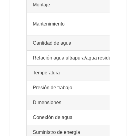
Montaje
Pos
Fáci
Mantenimiento
EA
Cantidad de agua
1-1,
Relación agua ultrapura/agua residual
1:<
Temperatura
Mín
Presión de trabajo
Mín
Dimensiones
275
Conexión de agua
1/4
Suministro de energía
220