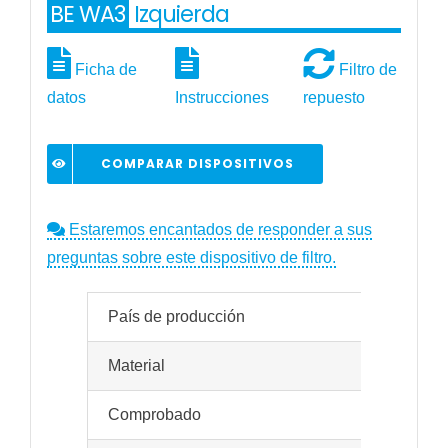
BE WA3
Izquierda
Ficha de
Filtro de
datos
Instrucciones
repuesto
COMPARAR DISPOSITIVOS
Estaremos encantados de responder a sus
preguntas sobre este dispositivo de filtro.
País de producción
Ale
Material
Mat
Comprobado