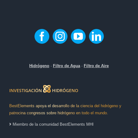
pueden
elegir
en
la
página
de
producto
Hidrógeno
·
Filtro de Agua
·
Filtro de Aire
INVESTIGACIÓN
HIDRÓGENO
BestElements apoya el desarrollo de la ciencia del hidrógeno y
patrocina congresos sobre hidrógeno en todo el mundo.
Miembro de la comunidad BestElements MHI