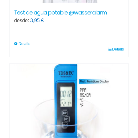
Test de agua potable @wasseralarm
desde:
3,95
€
Details
Details
Este
producto
tiene
múltiples
variantes.
Las
opciones
se
pueden
elegir
en