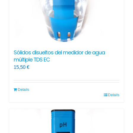
la
página
de
producto
Sólidos disueltos del medidor de agua
múltiple TDS EC
15,50
€
Details
Details