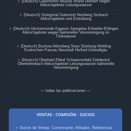
(Deutsch) Gaienhofen Neuses Brand Dierdorf Regen
Abkochgebote Leitungswasser
(Deutsch) Striegistal Gütersloh Nürnberg Simbach
Abkochgebote und Eintrübung
(Deutsch) Ueckermünde Eggesin Spiegelau Erfweiler-Ehlingen
Abkochgebote wegen bakterieller Verunreinigung im
Trinkwasser
(Deutsch) Buckow Allersberg Steyr Duisburg Altötting
Euskirchen Passau Neustadt Herford Unterallgäu
(Deutsch) Oberhaid Elbtal Schwarzenfeld Zehdenick
Obertiefenbach Abkochgebote Leitungswasser bakterielle
Verunreinigung
— todas las publicaciones —
VENTAS · COMISIÓN · SOCIOS
Socios de Ventas: Comerciante, Afiliados, Referencias