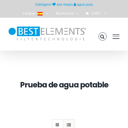
Skip
hidrógeno
aire limpio
agua pura
to
Lengua:
My Account
CART
content
Prueba de agua potable