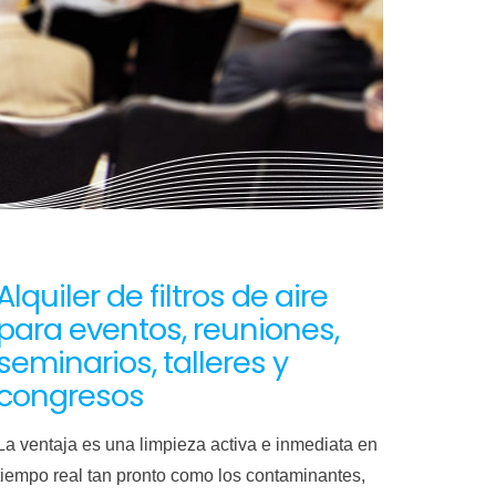
Alquiler de filtros de aire
para eventos, reuniones,
seminarios, talleres y
congresos
La ventaja es una limpieza activa e inmediata en
tiempo real tan pronto como los contaminantes,