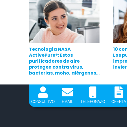
Tecnología NASA
10 co
ActivePure®: Estos
Los p
purificadores de aire
impre
protegen contra virus,
invie
bacterias, moho, alérgenos…
CONSULTIVO
EMAIL
TELEFONAZO
OFERTA