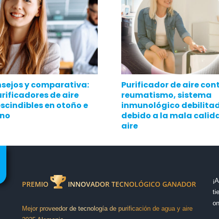
nsejos y comparativa:
Purificador de aire cont
urificadores de aire
reumatismo, sistema
scindibles en otoño e
inmunológico debilita
rno
debido a la mala calid
aire
¡A
PREMIO
INNOVADOR TECNOLÓGICO GANADOR
ti
on
Mejor proveedor de tecnología de purificación de agua y aire