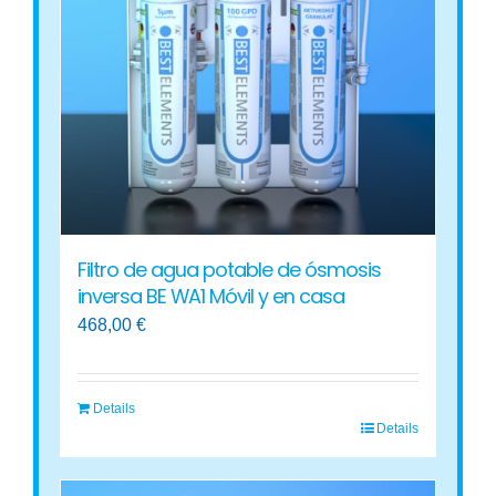
Filtro de agua potable de ósmosis
inversa BE WA1 Móvil y en casa
468,00
€
Details
Details