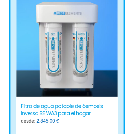
Filtro de agua potable de ósmosis
inversa BE WA3 para el hogar
desde:
2.845,00
€