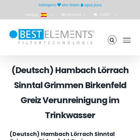
Skip
hidrógeno
aire limpio
agua pura
to
Lengua:
My Account
CART
content
(Deutsch) Hambach Lörrach
Sinntal Grimmen Birkenfeld
Greiz Verunreinigung im
Trinkwasser
(Deutsch) Hambach Lörrach Sinntal