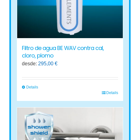
en
la
página
de
producto
Filtro de agua BE WAV contra cal,
cloro, plomo
desde:
295,00
€
Details
Details
Este
producto
tiene
múltiples
variantes.
Las