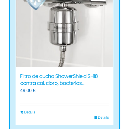
opciones
se
pueden
elegir
en
la
página
de
producto
Filtro de ducha ShowerShield SH18
contra cal, cloro, bacterias…
49,00
€
Details
Details