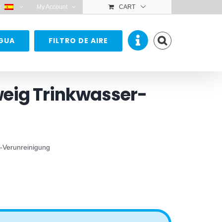
:
My Account
CART
AGUA
FILTRO DE AIRE
weig Trinkwasser-
r-Verunreinigung