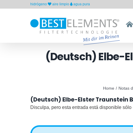
Skip
hidrógeno
aire limpio
agua pura
to
content
(Deutsch) Elbe-E
Home
Notas d
(Deutsch) Elbe-Elster Traunstein
Disculpa, pero esta entrada está disponible sólo