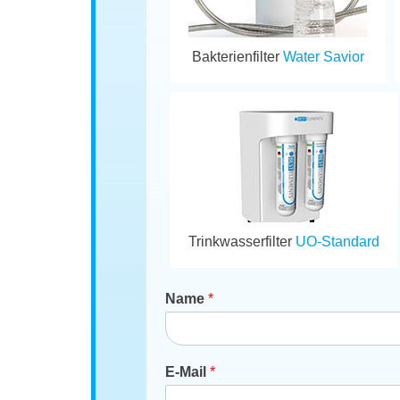
Bakterienfilter
Water Savior
Trinkwasserfilter
UO-Standard
Name
*
E-Mail
*