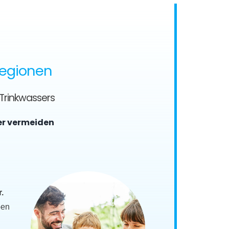
Regionen
 Trinkwassers
er vermeiden
.
ben