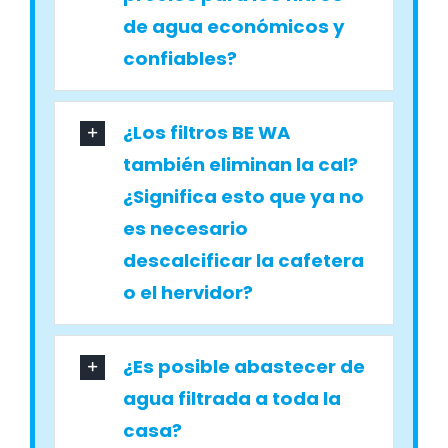
de agua económicos y
confiables?
¿Los filtros BE WA
también eliminan la cal?
¿Significa esto que ya no
es necesario
descalcificar la cafetera
o el hervidor?
¿Es posible abastecer de
agua filtrada a toda la
casa?