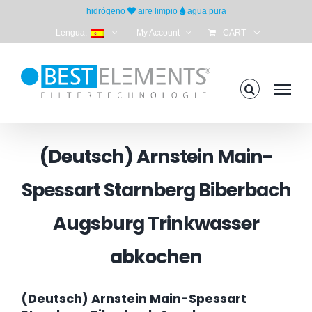
Skip
hidrógeno
aire limpio
agua pura
to
Lengua:
My Account
CART
content
(Deutsch) Arnstein Main-
Spessart Starnberg Biberbach
Augsburg Trinkwasser
abkochen
(Deutsch) Arnstein Main-Spessart