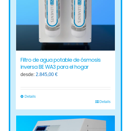
Filtro de agua potable de ósmosis
inversa BE WA3 para el hogar
desde:
2.845,00
€
Details
Details
Este
producto
tiene
múltiples