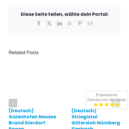
Diese Seite teilen, wähle dein Portal:
Facebook
X
LinkedIn
WhatsApp
Pinterest
Email
Related Posts
Experiencias
Satisfacción del cliente
(Deutsch)
(Deutsch)
Gaienhofen Neuses
Striegistal
Brand Dierdorf
Gütersloh Nürnberg
Regen
Simbach