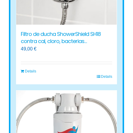
la
página
de
producto
Filtro de ducha ShowerShield SH18
contra cal, cloro, bacterias…
49,00
€
Details
Details