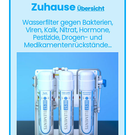
Zuhause
Übersicht
Wasserfilter gegen Bakterien,
Viren, Kalk, Nitrat, Hormone,
Pestizide, Drogen- und
Medikamentenrückstände…