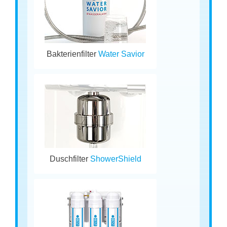
Bakterienfilter
Water Savior
Duschfilter
ShowerShield