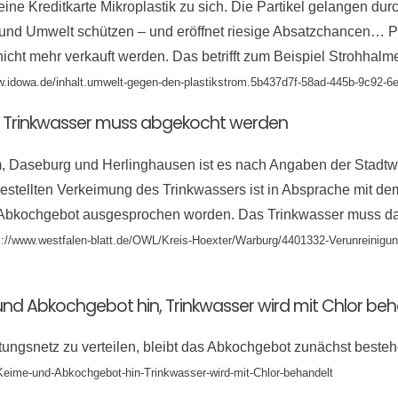
e Kreditkarte Mikroplastik zu sich. Die Partikel gelangen du
und Umwelt schützen – und eröffnet riesige Absatzchancen… Pr
t nicht mehr verkauft werden. Das betrifft zum Beispiel Strohha
ww.idowa.de/inhalt.umwelt-gegen-den-plastikstrom.5b437d7f-58ad-445b-9c92-6
, Trinkwasser muss abgekocht werden
m, Daseburg und Herlinghausen ist es nach Angaben der Stadtw
tellten Verkeimung des Trinkwassers ist in Absprache mit dem
Abkochgebot ausgesprochen worden. Das Trinkwasser muss dah
s://www.westfalen-blatt.de/OWL/Kreis-Hoexter/Warburg/4401332-Verunreinig
nd Abkochgebot hin, Trinkwasser wird mit Chlor beh
eitungsnetz zu verteilen, bleibt das Abkochgebot zunächst bes
eime-und-Abkochgebot-hin-Trinkwasser-wird-mit-Chlor-behandelt