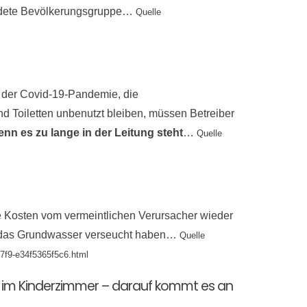
hrdete Bevölkerungsgruppe…
Quelle
 der Covid-19-Pandemie, die
 Toiletten unbenutzt bleiben, müssen Betreiber
enn es zu lange in der Leitung steht
…
Quelle
ie Kosten vom vermeintlichen Verursacher wieder
h das Grundwasser verseucht haben…
Quelle
-b7f9-e34f5365f5c6.html
ne im Kinderzimmer – darauf kommt es an