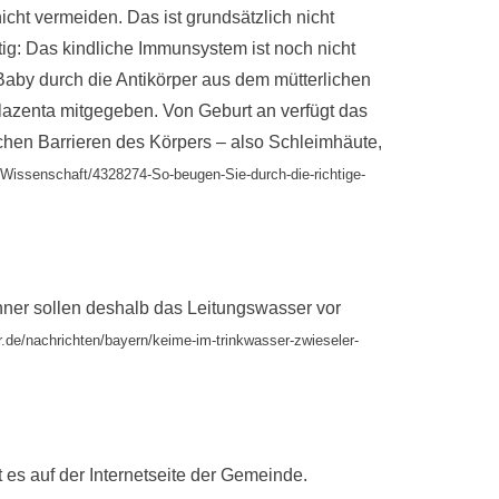
cht vermeiden. Das ist grundsätzlich nicht
g: Das kindliche Immunsystem ist noch nicht
 Baby durch die Antikörper aus dem mütterlichen
lazenta mitgegeben. Von Geburt an verfügt das
schen Barrieren des Körpers – also Schleimhäute,
n/Wissenschaft/4328274-So-beugen-Sie-durch-die-richtige-
hner sollen deshalb das Leitungswasser vor
r.de/nachrichten/bayern/keime-im-trinkwasser-zwieseler-
es auf der Internetseite der Gemeinde.