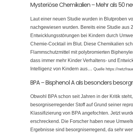
Mysteriöse Chemikalien – Mehr als 50 n
Laut einer neuen Studie wurden in Blutproben 
nachgewiesen wurden. Bereits eine Studie aus 20
Entwicklungsstörungen bei Kindern durch Umwel
Chemie-Cocktail im Blut. Diese Chemikalien schä
Flammschutzmittel mit polybromierten Biphenylen
dass immer mehr Kinder Verhaltens- und Entwic
Intelligenz von Kindern aus…
Quelle https://netzfra
BPA – Bisphenol A als besonders besorgn
Obwohl BPA schon seit Jahren in der Kritik steht
besorgniserregender Stoff auf Grund seiner repr
Klassifizierung von BPA angefochten. Jetzt wur
erschreckend. Die Forscher haben neue Umweltc
Ergebnisse sind besorgniserregend, da sehr wen