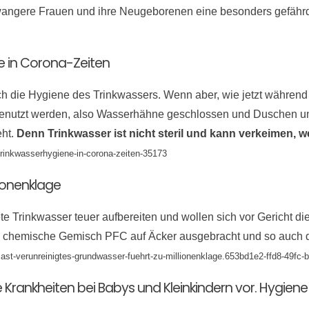
chwangere Frauen und ihre Neugeborenen eine besonders gefä
 in Corona-Zeiten
h die Hygiene des Trinkwassers. Wenn aber, wie jetzt während
genutzt werden, also Wasserhähne geschlossen und Duschen und
eht.
Denn Trinkwasser ist nicht steril und kann verkeimen, w
rinkwasserhygiene-in-corona-zeiten-35173
lionenklage
e Trinkwasser teuer aufbereiten und wollen sich vor Gericht d
he chemische Gemisch PFC auf Äcker ausgebracht und so auc
dcast-verunreinigtes-grundwasser-fuehrt-zu-millionenklage.653bd1e2-ffd8-49fc
e Krankheiten bei Babys und Kleinkindern vor. Hygie