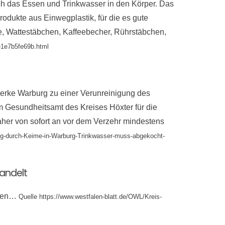
rch das Essen und Trinkwasser in den Körper. Das
odukte aus Einwegplastik, für die es gute
lme, Wattestäbchen, Kaffeebecher, Rührstäbchen,
e1e7b5fe69b.html
erke Warburg zu einer Verunreinigung des
 Gesundheitsamt des Kreises Höxter für die
er von sofort an vor dem Verzehr mindestens
ung-durch-Keime-in-Warburg-Trinkwasser-muss-abgekocht-
andelt
tehen…
Quelle https://www.westfalen-blatt.de/OWL/Kreis-