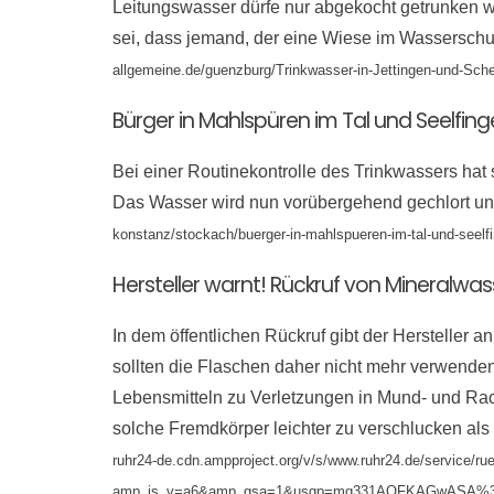
Leitungswasser dürfe nur abgekocht getrunken w
sei, dass jemand, der eine Wiese im Wasserschu
allgemeine.de/guenzburg/Trinkwasser-in-Jettingen-und-Sc
Bürger in Mahlspüren im Tal und Seelfin
Bei einer Routinekontrolle des Trinkwassers hat
Das Wasser wird nun vorübergehend gechlort 
konstanz/stockach/buerger-in-mahlspueren-im-tal-und-seelf
Hersteller warnt! Rückruf von Mineralwa
In dem öffentlichen Rückruf gibt der Hersteller 
sollten die Flaschen daher nicht mehr verwende
Lebensmitteln zu Verletzungen in Mund- und Ra
solche Fremdkörper leichter zu verschlucken a
ruhr24-de.cdn.ampproject.org/v/s/www.ruhr24.de/service/ru
amp_js_v=a6&amp_gsa=1&usqp=mq331AQFKAGwASA%3D#a