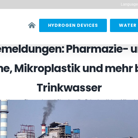
Language
HYDROGEN DEVICES
WATER 
emeldungen: Pharmazie- u
me, Mikroplastik und mehr
Trinkwasser
meldungen: Pharmazie- und Chemiestoffe, Bakterien, Keime, Mikropla