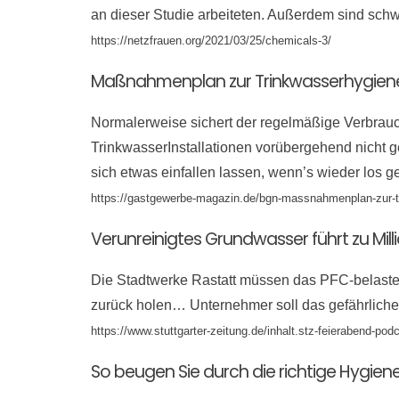
an dieser Studie arbeiteten. Außerdem sind s
https://netzfrauen.org/2021/03/25/chemicals-3/
Maßnahmenplan zur Trinkwasserhygiene
Normalerweise sichert der regelmäßige Verbrauc
TrinkwasserInstallationen vorübergehend nicht 
sich etwas einfallen lassen, wenn’s wieder los g
https://gastgewerbe-magazin.de/bgn-massnahmenplan-zur-t
Verunreinigtes Grundwasser führt zu Mil
Die Stadtwerke Rastatt müssen das PFC-belastet
zurück holen… Unternehmer soll das gefährlic
https://www.stuttgarter-zeitung.de/inhalt.stz-feierabend-po
So beugen Sie durch die richtige Hygien