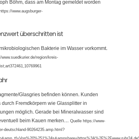
ristoph Böhm, dass am Montag gemeldet worden
https://www.augsburger-
nzwert überschritten ist
r mikrobiologischen Bakterie im Wasser vorkommt.
//www.suedkurier.de/region/kreis-
-ist;art372461,10769961
ahr
sfragmente/Glasgries befinden können. Kunden
durch Fremdkörpern wie Glassplitter in
tungen möglich. Gerade bei Mineralwasser sind
r eventuell beim Kauen merken…
Quelle https://www-
cher-deutschland-90264235.amp.html?
&amp_tf=Von%20%251%24s&ampshare=https%3A%2F%2Fwww.ruhr24.de%2