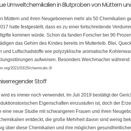
eue Umweltchemikalien in Blutproben von Müttern u
von Müttern und ihren Neugeborenen mehr als 50 Chemikalien g
17 hatte festgestellt, dass es zu einer fortschreitende Verd
tgifte kommen würde. Schon da fanden Forscher bei 90 Proze
digen das Gehirn des Kindes bereits im Mutterleib. Blei, Queck
 und Luftschadstoffe wie polyzyklische aromatische Kohlenwass
klungsstörungen aufweisen. Besonders Weichmacher während d
uen.org/2021/03/25/chemicals-3/
iserregender Stoff
, wird es immer noch verwendet. Im Juli 2019 bestätigt der Ger
oduktionstoxischen Eigenschaften einzustufen ist, doch der Er
de eine neue Studie mit schwangeren Frauen und ihren Neugebor
hemikalien entdeckt, die große Mehrheit davon sind wenig be
ig über diese Chemikalien und ihre möglichen gesundheitlichen