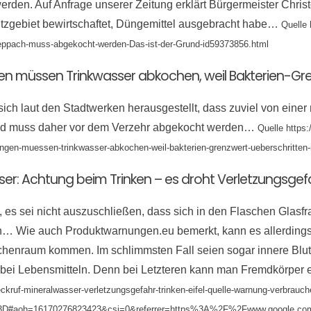
erden. Auf Anfrage unserer Zeitung erklärt Bürgermeister Ch
tzgebiet bewirtschaftet, Düngemittel ausgebracht habe…
Quelle 
heppach-muss-abgekocht-werden-Das-ist-der-Grund-id59373856.html
gen müssen Trinkwasser abkochen, weil Bakterien-Gre
 sich laut den Stadtwerken herausgestellt, dass zuviel von eine
und muss daher vor dem Verzehr abgekocht werden…
Quelle https:
ingen-muessen-trinkwasser-abkochen-weil-bakterien-grenzwert-ueberschritten
sser: Achtung beim Trinken – es droht Verletzungsgef
an, es sei nicht auszuschließen, dass sich in den Flaschen Gla
n… Wie auch Produktwarnungen.eu bemerkt, kann es allerdings 
chenraum kommen. Im schlimmsten Fall seien sogar innere Blu
ls bei Lebensmitteln. Denn bei Letzteren kann man Fremdkörpe
eckruf-mineralwasser-verletzungsgefahr-trinken-eifel-quelle-warnung-verbrau
oh=16170276823423&csi=0&referrer=https%3A%2F%2Fwww.google.com