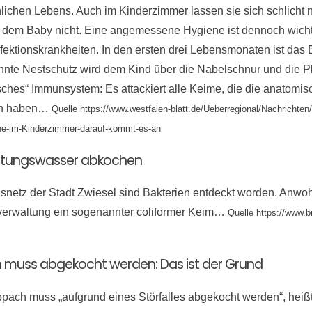
ichen Lebens. Auch im Kinderzimmer lassen sie sich schlicht ni
dem Baby nicht. Eine angemessene Hygiene ist dennoch wichti
 Infektionskrankheiten. In den ersten drei Lebensmonaten ist das
annte Nestschutz wird dem Kind über die Nabelschnur und die P
isches“ Immunsystem: Es attackiert alle Keime, die die anatomi
en haben…
Quelle https://www.westfalen-blatt.de/Ueberregional/Nachrichte
ene-im-Kinderzimmer-darauf-kommt-es-an
Leitungswasser abkochen
snetz der Stadt Zwiesel sind Bakterien entdeckt worden. Anwo
verwaltung ein sogenannter coliformer Keim…
Quelle https://www.b
h muss abgekocht werden: Das ist der Grund
ach muss „aufgrund eines Störfalles abgekocht werden“, heißt 