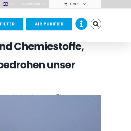
:
My Account
CART
FILTER
AIR PURIFIER
nd Chemiestoffe,
 bedrohen unser
stik und mehr bedrohen unser Trinkwasser