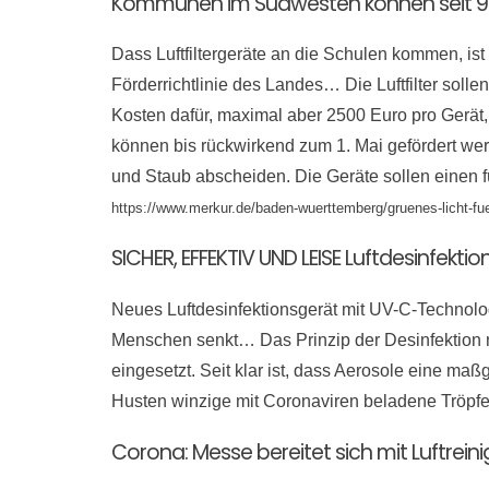
Kommunen im Südwesten können seit 9. Au
Dass Luftfiltergeräte an die Schulen kommen, ist
Förderrichtlinie des Landes… Die Luftfilter sol
Kosten dafür, maximal aber 2500 Euro pro Gerät, 
können bis rückwirkend zum 1. Mai gefördert wer
und Staub abscheiden. Die Geräte sollen einen
https://www.merkur.de/baden-wuerttemberg/gruenes-licht-fue
SICHER, EFFEKTIV UND LEISE Luftdesinfe
Neues Luftdesinfektionsgerät mit UV-C-Technologi
Menschen senkt… Das Prinzip der Desinfektion m
eingesetzt. Seit klar ist, dass Aerosole eine m
Husten winzige mit Coronaviren beladene Tröpf
Corona: Messe bereitet sich mit Luftrein