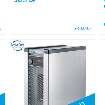
and Office
w
Quick View