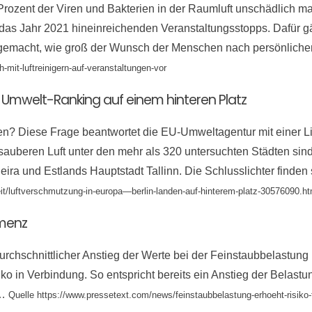
95 Prozent der Viren und Bakterien in der Raumluft unschädlich
 das Jahr 2021 hineinreichenden Veranstaltungsstopps. Dafür g
h gemacht, wie groß der Wunsch der Menschen nach persönli
mit-luftreinigern-auf-veranstaltungen-vor
in Umwelt-Ranking auf einem hinteren Platz
len? Diese Frage beantwortet die EU-Umweltagentur mit einer L
r sauberen Luft unter den mehr als 320 untersuchten Städten s
eira und Estlands Hauptstadt Tallinn. Die Schlusslichter finde
it/luftverschmutzung-in-europa—berlin-landen-auf-hinterem-platz-30576090.ht
emenz
urchschnittlicher Anstieg der Werte bei der Feinstaubbelastung
ko in Verbindung. So entspricht bereits ein Anstieg der Bela
o…
Quelle https://www.pressetext.com/news/feinstaubbelastung-erhoeht-risiko