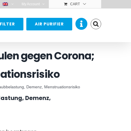
:
My Account
CART
FILTER
AIR PURIFIER
hulen gegen Corona;
ationsrisiko
taubbelastung, Demenz, Menstruationsrisiko
elastung, Demenz,