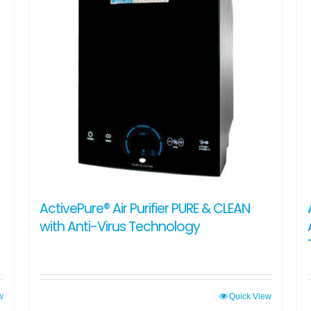
ActivePure® Air Purifier PURE & CLEAN
with Anti-Virus Technology
w
Quick View