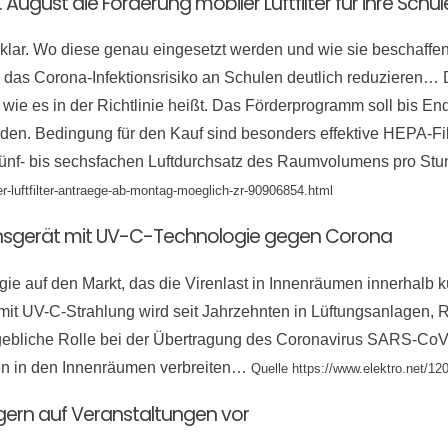
gust die Förderung mobiler Luftfilter für ihre Sch
 klar. Wo diese genau eingesetzt werden und wie sie beschaffen
len das Corona-Infektionsrisiko an Schulen deutlich reduzieren
wie es in der Richtlinie heißt. Das Förderprogramm soll bis Ende
den. Bedingung für den Kauf sind besonders effektive HEPA-Filt
 fünf- bis sechsfachen Luftdurchsatz des Raumvolumens pro S
r-luftfilter-antraege-ab-montag-moeglich-zr-90906854.html
ktionsgerät mit UV-C-Technologie gegen Corona
e auf den Markt, das die Virenlast in Innenräumen innerhalb kü
it UV-C-Strahlung wird seit Jahrzehnten in Lüftungsanlagen,
aßgebliche Rolle bei der Übertragung des Coronavirus SARS-Co
en in den Innenräumen verbreiten…
Quelle https://www.elektro.net/120
igern auf Veranstaltungen vor