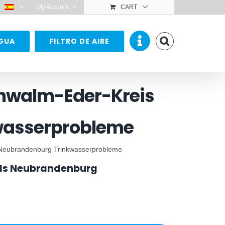
:
My Account
CART
AGUA
FILTRO DE AIRE
chwalm-Eder-Kreis
kwasserprobleme
s Neubrandenburg Trinkwasserprobleme
els Neubrandenburg