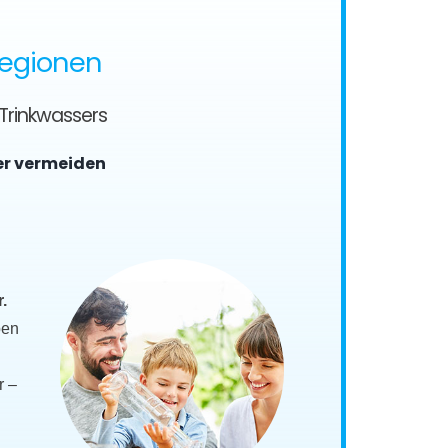
Regionen
 Trinkwassers
er vermeiden
.
ben
r –