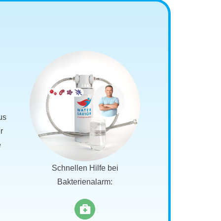
us
r
e
Schnellen Hilfe bei
Bakterienalarm: