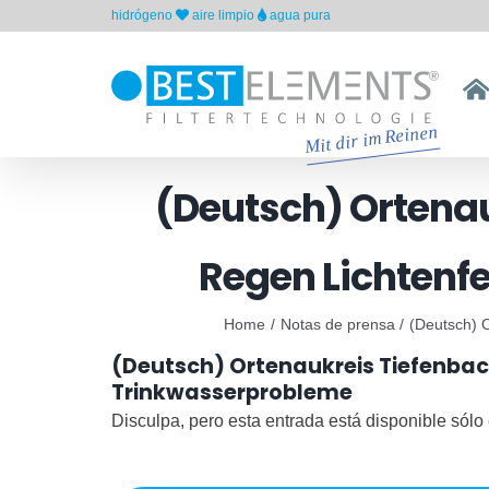
Skip
hidrógeno
aire limpio
agua pura
to
content
(Deutsch) Ortena
Regen Lichtenf
Home
Notas de prensa
(Deutsch) 
(Deutsch) Ortenaukreis Tiefenba
Trinkwasserprobleme
Disculpa, pero esta entrada está disponible sólo