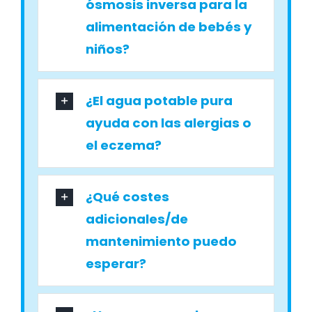
ósmosis inversa para la
alimentación de bebés y
niños?
¿El agua potable pura
ayuda con las alergias o
el eczema?
¿Qué costes
adicionales/de
mantenimiento puedo
esperar?