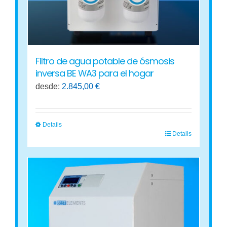
Filtro de agua potable de ósmosis
inversa BE WA3 para el hogar
desde:
2.845,00
€
Details
Details
Este
producto
tiene
múltiples
variantes.
Las
opciones