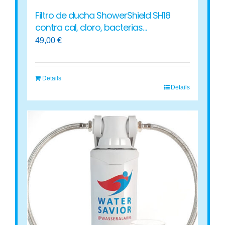
producto
Filtro de ducha ShowerShield SH18
contra cal, cloro, bacterias…
49,00
€
Details
Details