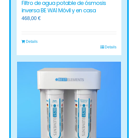
Filtro de agua potable de ósmosis
inversa BE WA1 Móvil y en casa
468,00
€
Details
Details