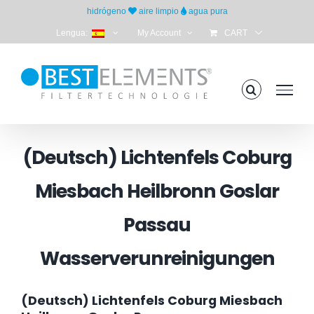
Skip
hidrógeno
aire limpio
agua pura
to
Lengua:
My Account
CART
content
(Deutsch) Lichtenfels Coburg
Miesbach Heilbronn Goslar
Passau
Wasserverunreinigungen
(Deutsch) Lichtenfels Coburg Miesbach