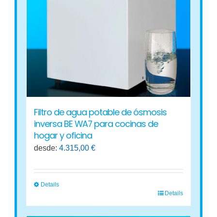
se
pueden
elegir
en
la
página
de
producto
Filtro de agua potable de ósmosis
inversa BE WA7 para cocinas de
hogar y oficina
desde:
4.315,00
€
Details
Details
Este
producto