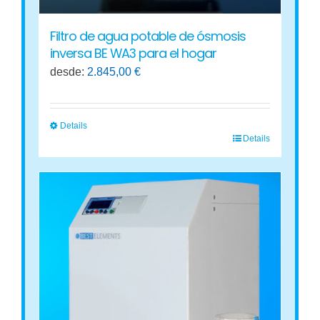
Filtro de agua potable de ósmosis
inversa BE WA3 para el hogar
desde:
2.845,00
€
Details
Details
Este
producto
tiene
múltiples
variantes.
Las
opciones
se
pueden