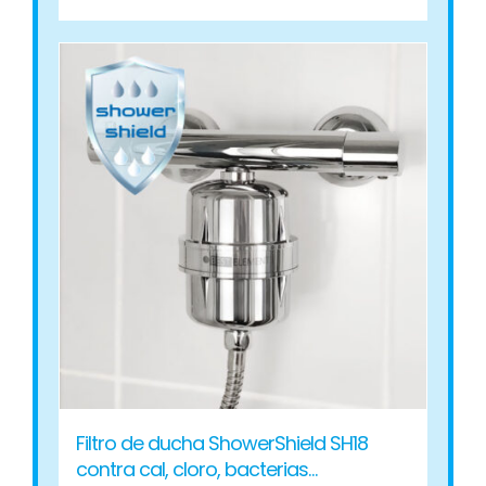
producto
tiene
múltiples
variantes.
Las
opciones
se
pueden
elegir
en
la
página
de
producto
Filtro de ducha ShowerShield SH18
contra cal, cloro, bacterias…