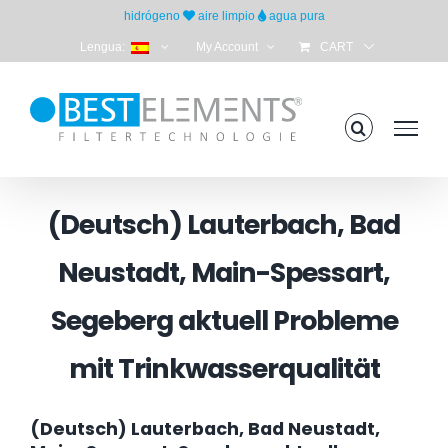
Skip
hidrógeno
aire limpio
agua pura
to
Lengua:
My Account
CART
content
(Deutsch) Lauterbach, Bad
Neustadt, Main-Spessart,
Segeberg aktuell Probleme
mit Trinkwasserqualität
(Deutsch) Lauterbach, Bad Neustadt,