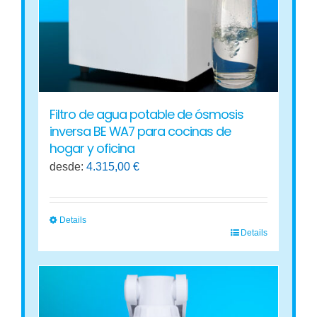
elegir
en
la
página
de
producto
Filtro de agua potable de ósmosis
inversa BE WA7 para cocinas de
hogar y oficina
desde:
4.315,00
€
Details
Details
Este
producto
tiene
múltiples
variantes.