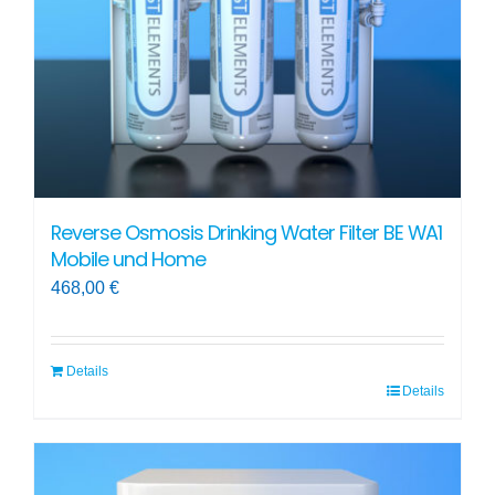
Reverse Osmosis Drinking Water Filter BE WA1
Mobile und Home
468,00
€
Details
Details