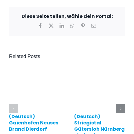
Diese Seite teilen, wähle dein Portal:
Facebook
X
LinkedIn
WhatsApp
Pinterest
Email
Related Posts
(Deutsch)
(Deutsch)
Gaienhofen Neuses
Striegistal
Brand Dierdorf
Gütersloh Nürnberg