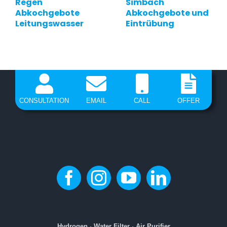
Regen
Simbach
Abkochgebote
Abkochgebote und
Leitungswasser
Eintrübung
CONSULTATION
EMAIL
CALL
OFFER
Hydrogen
·
Water Filter
·
Air Purifier