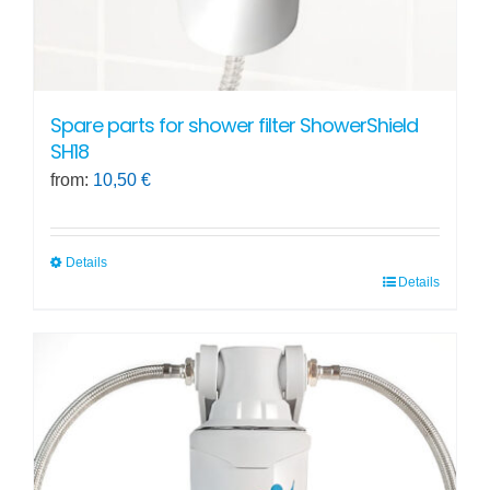
Spare parts for shower filter ShowerShield
SH18
from:
10,50
€
Details
Details
This
product
has
multiple
variants.
The
options