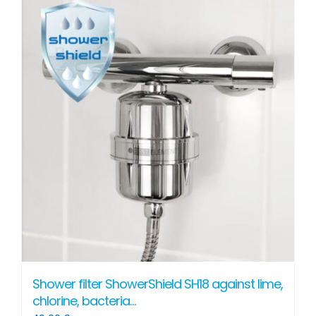
multiple
variants.
The
options
may
be
chosen
on
the
product
page
Shower filter ShowerShield SH18 against lime,
chlorine, bacteria…