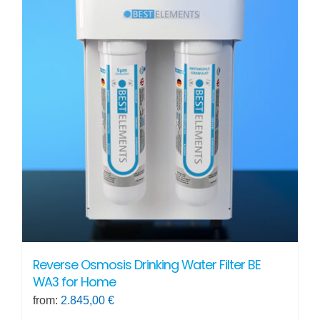
Reverse Osmosis Drinking Water Filter BE
WA3 for Home
from:
2.845,00
€