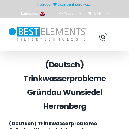
Skip
hydrogen
clean air
pure water
to
Language:
My Account
CART
content
(Deutsch)
Trinkwasserprobleme
Gründau Wunsiedel
Herrenberg
(Deutsch) Trinkwasserprobleme