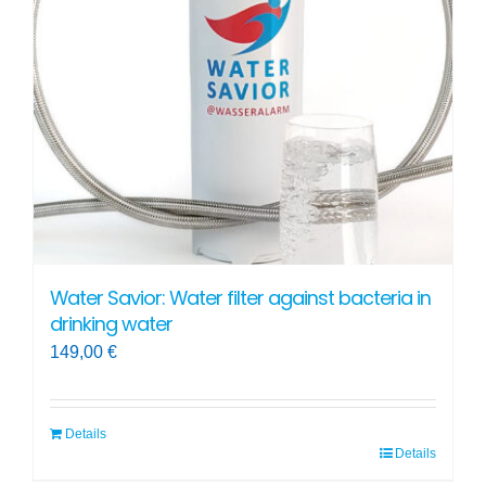
may
be
chosen
on
the
product
page
Water Savior: Water filter against bacteria in
drinking water
149,00
€
Details
Details