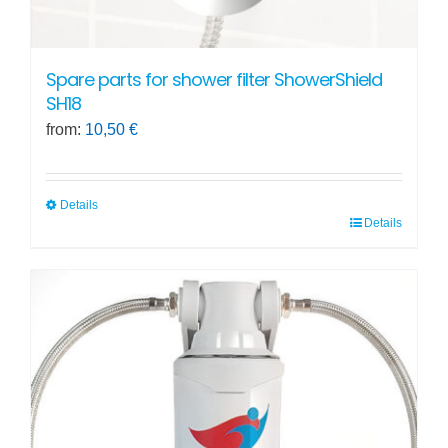
Spare parts for shower filter ShowerShield
SH18
from:
10,50
€
Details
Details
This
product
has
multiple
variants.
The
options
may