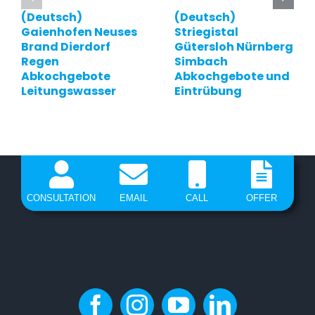
(Deutsch)
(Deutsch)
Gaienhofen Neuses
Striegistal
Brand Dierdorf
Gütersloh Nürnberg
Regen
Simbach
Abkochgebote
Abkochgebote und
Leitungswasser
Eintrübung
CONSULTATION
EMAIL
CALL
OFFER