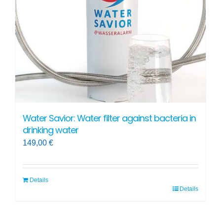
be
chosen
on
the
product
page
Water Savior: Water filter against bacteria in
drinking water
149,00
€
Details
Details