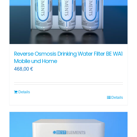
Reverse Osmosis Drinking Water Filter BE WA1
Mobile und Home
468,00
€
Details
Details