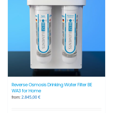
Reverse Osmosis Drinking Water Filter BE
WA3 for Home
from:
2.845,00
€