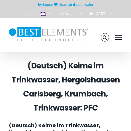
Skip
hydrogen
clean air
pure water
to
Language:
My Account
CART
content
(Deutsch) Keime im
Trinkwasser, Hergolshausen
Carlsberg, Krumbach,
Trinkwasser: PFC
(Deutsch) Keime im Trinkwasser,