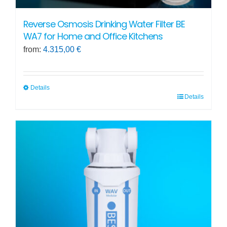
Reverse Osmosis Drinking Water Filter BE
WA7 for Home and Office Kitchens
from:
4.315,00
€
Details
Details
This
product
has
multiple
variants.
The
options
may
be
chosen