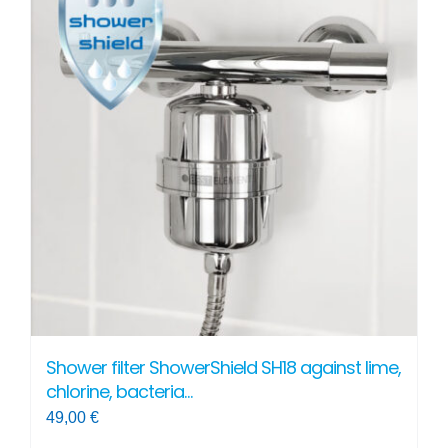
variants.
The
options
may
be
chosen
on
the
product
page
Shower filter ShowerShield SH18 against lime,
chlorine, bacteria…
49,00
€