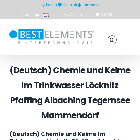
Skip
hydrogen
clean air
pure water
to
Language:
My Account
CART
content
(Deutsch) Chemie und Keime
im Trinkwasser Löcknitz
Pfaffing Albaching Tegernsee
Mammendorf
(Deutsch) Chemie und Keime im