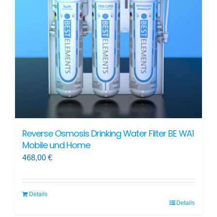
Reverse Osmosis Drinking Water Filter BE WA1
Mobile und Home
468,00
€
Details
Details