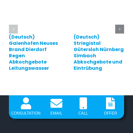
(Deutsch)
(Deutsch)
Gaienhofen Neuses
Striegistal
Brand Dierdorf
Gütersloh Nürnberg
Regen
Simbach
Abkochgebote
Abkochgebote und
Leitungswasser
Eintrübung
CONSULTATION
EMAIL
CALL
OFFER