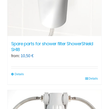
Spare parts for shower filter ShowerShield
SH18
from:
10,50
€
Details
Details
This
product
has
multiple
variants.