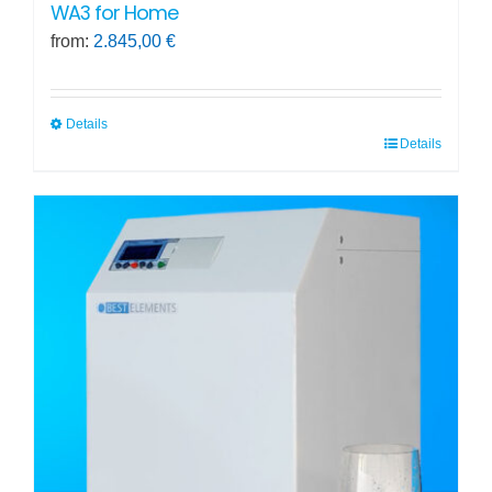
WA3 for Home
from:
2.845,00
€
Details
Details
This
product
has
multiple
variants.
The
options
may
be
chosen
on
the