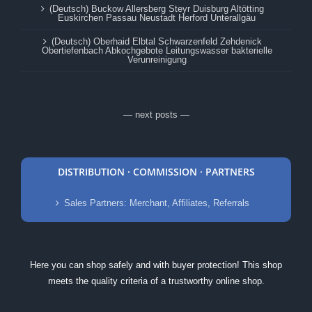
(Deutsch) Buckow Allersberg Steyr Duisburg Altötting
Euskirchen Passau Neustadt Herford Unterallgäu
(Deutsch) Oberhaid Elbtal Schwarzenfeld Zehdenick
Obertiefenbach Abkochgebote Leitungswasser bakterielle
Verunreinigung
— next posts —
DISTRIBUTION · COMMISSION · PARTNERS
Sales Partners: Merchant, Affiliates, Referrals
Here you can shop safely and with buyer protection! This shop
meets the quality criteria of a trustworthy online shop.