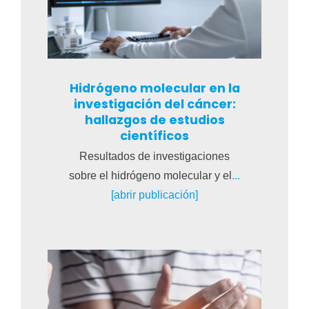
en
la
página
de
Hidrógeno molecular en la
producto
investigación del cáncer:
hallazgos de estudios
científicos
Resultados de investigaciones
sobre el hidrógeno molecular y el
...
[abrir publicación]