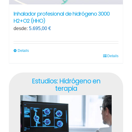
Inhalador profesional de hidrógeno 3000
H2+O2 (HHO)
desde:
5.695,00
€
Details
Details
Este
producto
tiene
Estudios: Hidrógeno en
múltiples
terapia
variantes.
Las
opciones
se
pueden
elegir