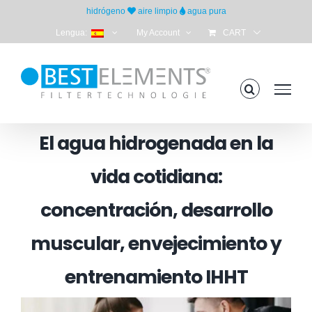
Skip
hidrógeno
aire limpio
agua pura
to
Lengua:
My Account
CART
content
El agua hidrogenada en la
vida cotidiana:
concentración, desarrollo
muscular, envejecimiento y
entrenamiento IHHT