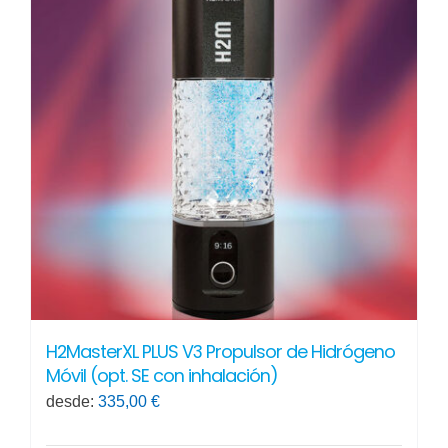
variantes.
Las
opciones
se
pueden
elegir
en
la
página
de
producto
H2MasterXL PLUS V3 Propulsor de Hidrógeno
Móvil (opt. SE con inhalación)
desde:
335,00
€