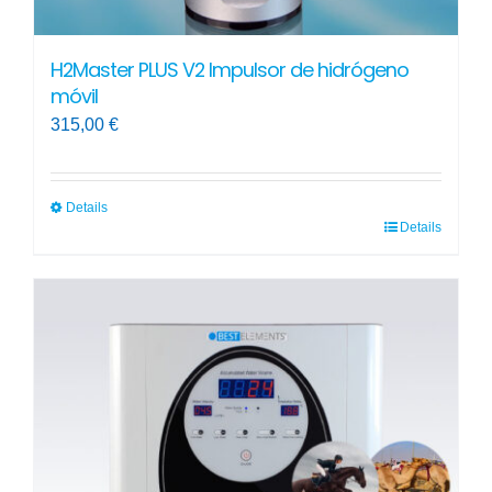
H2Master PLUS V2 Impulsor de hidrógeno
móvil
315,00
€
Details
Details
Este
producto
tiene
múltiples
variantes.
Las
opciones
se
pueden