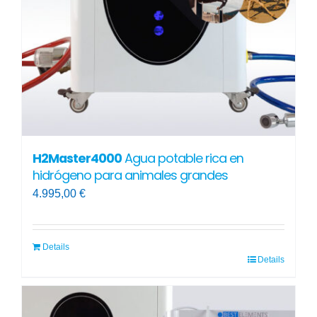
elegir
en
la
página
de
producto
H2Master4000
Agua potable rica en
hidrógeno para animales grandes
4.995,00
€
Details
Details