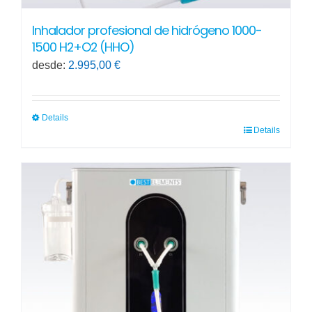
Inhalador profesional de hidrógeno 1000-
1500 H2+O2 (HHO)
desde:
2.995,00
€
Details
Details
Este
producto
tiene
múltiples
variantes.
Las
opciones
se
pueden
elegir