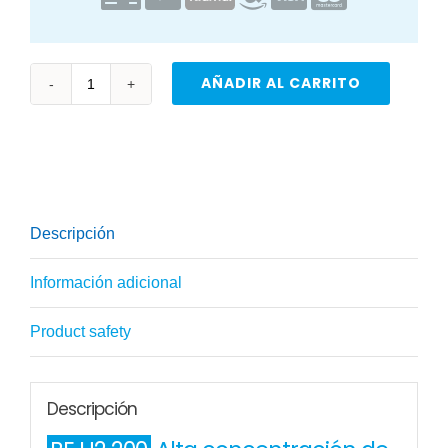
AÑADIR AL CARRITO
Inhalador
de
hidrogeno
H2
200
Descripción
cantidad
Información adicional
Product safety
Descripción