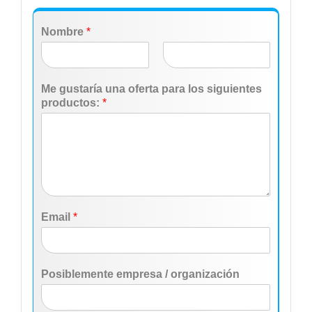
Nombre
*
N
A
o
p
Me gustaría una oferta para los siguientes
m
e
productos:
*
b
l
r
l
e
i
d
o
s
Email
*
Posiblemente empresa / organización