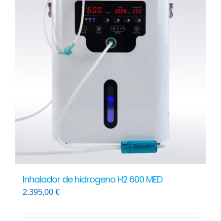
variantes.
Las
opciones
se
pueden
elegir
en
la
página
de
producto
Inhalador de hidrogeno H2 600 MED
2.395,00
€