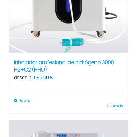
en
la
página
de
producto
Inhalador profesional de hidrógeno 3000
H2+O2 (HHO)
desde:
5.695,00
€
Details
Details
Este
producto
tiene
múltiples