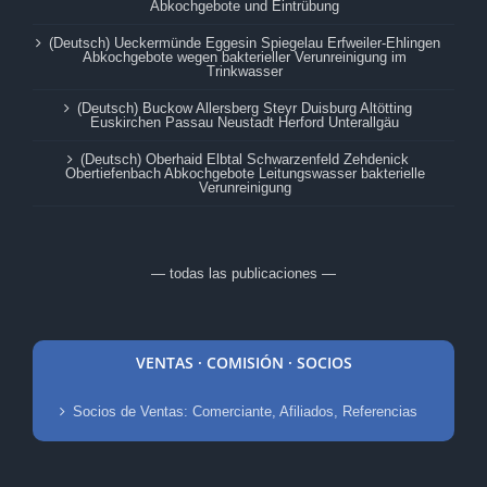
Abkochgebote und Eintrübung
(Deutsch) Ueckermünde Eggesin Spiegelau Erfweiler-Ehlingen
Abkochgebote wegen bakterieller Verunreinigung im
Trinkwasser
(Deutsch) Buckow Allersberg Steyr Duisburg Altötting
Euskirchen Passau Neustadt Herford Unterallgäu
(Deutsch) Oberhaid Elbtal Schwarzenfeld Zehdenick
Obertiefenbach Abkochgebote Leitungswasser bakterielle
Verunreinigung
— todas las publicaciones —
VENTAS · COMISIÓN · SOCIOS
Socios de Ventas: Comerciante, Afiliados, Referencias