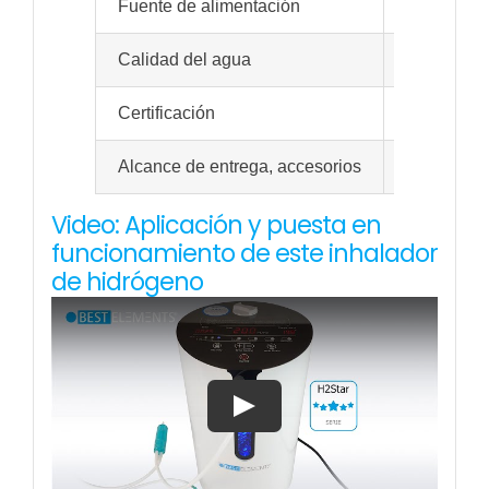
Fuente de alimentación
110-230 V~
Calidad del agua
Use agua f
Certificación
Certificad
Alcance de entrega, accesorios
Inhalador 
Video: Aplicación y puesta en
funcionamiento de este inhalador
de hidrógeno