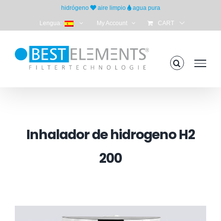
Skip
hidrógeno
aire limpio
agua pura
to
Lengua:
My Account
CART
content
Inhalador de hidrogeno H2
200