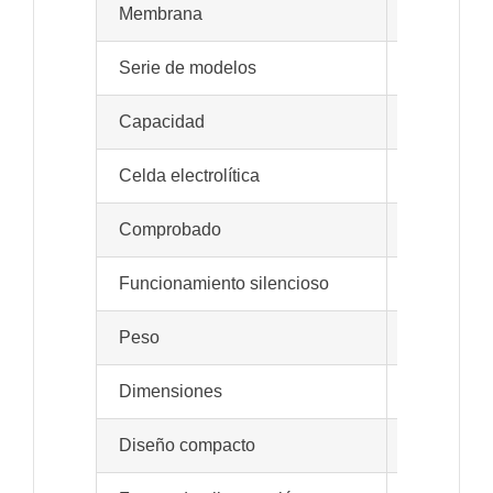
Membrana
DuPont Naf
Serie de modelos
H2Star
Ca
Capacidad
Capacidad 
Celda electrolítica
diseñado p
Comprobado
Funcionamiento silencioso
Tecnología
Peso
6 kg
Dimensiones
220 x 355
Diseño compacto
Carcasa de