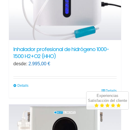
Inhalador profesional de hidrógeno 1000-
1500 H2+O2 (HHO)
desde:
2.995,00
€
Details
Details
Este
Experiencias
producto
Satisfacción del cliente
tiene
múltiples
variantes.