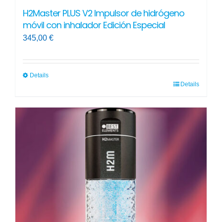
H2Master PLUS V2 Impulsor de hidrógeno
móvil con inhalador Edición Especial
345,00
€
Details
Details
Este
producto
tiene
múltiples
variantes.
Las
opciones
se
pueden
elegir