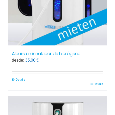
Alquile un inhalador de hidrógeno
desde:
35,00
€
Details
Details
Este
producto
tiene
múltiples
variantes.