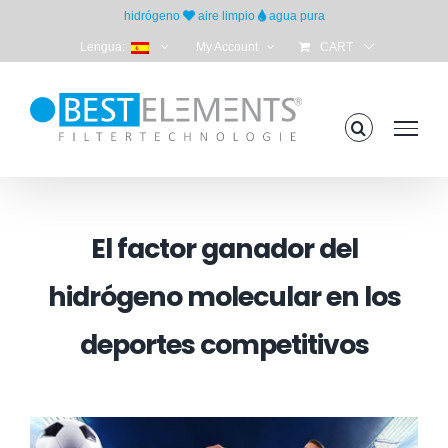
Skip
hidrógeno
aire limpio
agua pura
to
Lengua:
My Account
CART
content
El factor ganador del
hidrógeno molecular en los
deportes competitivos