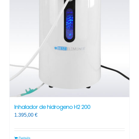
Las
opciones
se
pueden
elegir
en
la
página
de
producto
Inhalador de hidrogeno H2 200
1.395,00
€
Details