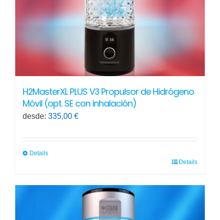
en
la
página
de
producto
H2MasterXL PLUS V3 Propulsor de Hidrógeno
Móvil (opt. SE con inhalación)
desde:
335,00
€
Details
Details
Este
producto
tiene
múltiples
variantes.