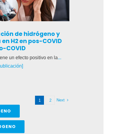
ación de hidrógeno y
a en H2 en pos-COVID
go-COVID
ene un efecto positivo en la
...
publicación]
Next
1
2
GENO
RÓGENO