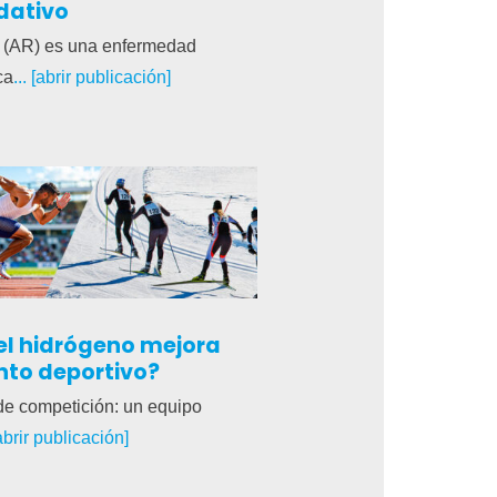
dativo
de (AR) es una enfermedad
ca
... [abrir publicación]
el hidrógeno mejora
nto deportivo?
de competición: un equipo
[abrir publicación]