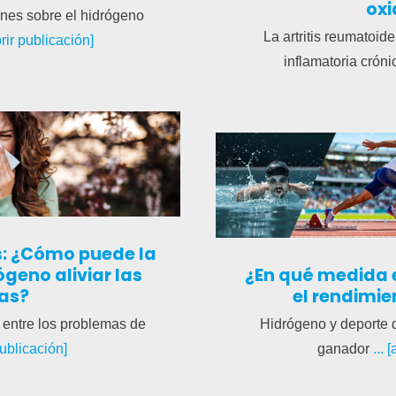
oxi
ones sobre el hidrógeno
La artritis reumatoi
abrir publicación]
inflamatoria cróni
as: ¿Cómo puede la
ógeno aliviar las
¿En qué medida 
ias?
el rendimie
 entre los problemas de
Hidrógeno y deporte 
 publicación]
ganador
... 