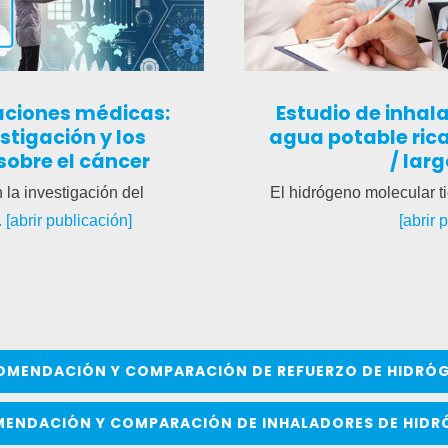
aciones médicas:
Estudio de inhal
stigación y los
agua potable ric
sobre el cáncer
/ lar
 la investigación del
El hidrógeno molecular ti
.. [abrir publicación]
[abrir 
OMENDACIÓN Y COMPARACIÓN DE REFUERZO DE HIDRÓ
ENDACIÓN Y COMPARACIÓN DE INHALADORES DE HID