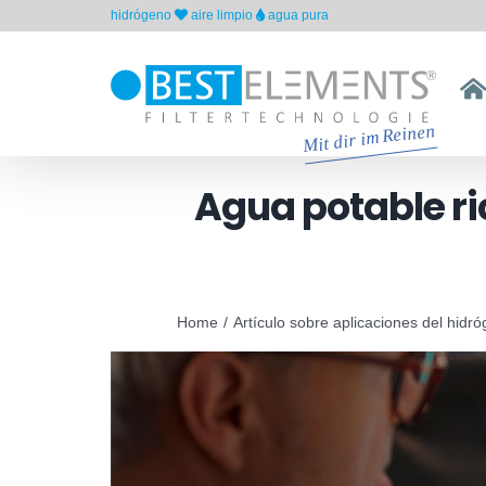
Skip
hidrógeno
aire limpio
agua pura
to
content
Agua potable ri
Home
Artículo sobre aplicaciones del hidr