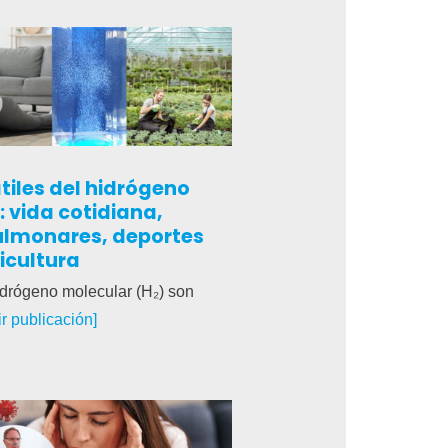
tiles del hidrógeno
: vida cotidiana,
lmonares, deportes
icultura
drógeno molecular (H₂) son
rir publicación]