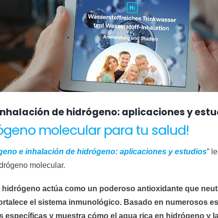
inhalación de hidrógeno: aplicaciones y estu
rógeno molecular para tu salud!
geno e inhalación de hidrógeno: aplicaciones y estudios
” l
idrógeno molecular.
idrógeno actúa como un poderoso antioxidante que neutrali
fortalece el sistema inmunológico. Basado en numerosos est
 específicas y muestra cómo el agua rica en hidrógeno y l