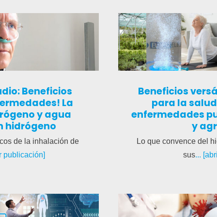
udio: Beneficios
Beneficios versá
fermedades! La
para la salud
drógeno y agua
enfermedades pu
en hidrógeno
y agr
cos de la inhalación de
Lo que convence del hi
rir publicación]
sus
... [ab