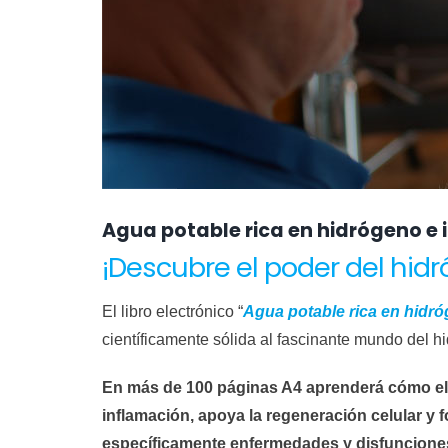
Agua potable rica en hidrógeno e 
¡Descubre el poder del hid
El libro electrónico “
Agua potable rica en hidró
científicamente sólida al fascinante mundo del h
En más de 100 páginas A4 aprenderá cómo el h
inflamación, apoya la regeneración celular y 
específicamente enfermedades y disfunciones