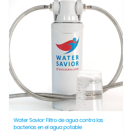
tiene
múltiples
variantes.
Las
opciones
se
pueden
elegir
en
la
página
de
producto
Water Savior: Filtro de agua contra las
bacterias en el agua potable