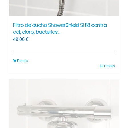
producto
Filtro de ducha ShowerShield SH18 contra
cal, cloro, bacterias…
49,00
€
Details
Details