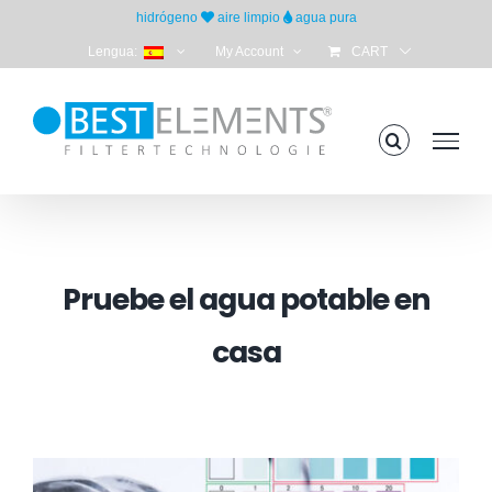
Skip
hidrógeno
aire limpio
agua pura
to
Lengua:
My Account
CART
content
Pruebe el agua potable en
casa