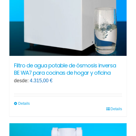
elegir
en
la
página
de
producto
Filtro de agua potable de ósmosis inversa
BE WA7 para cocinas de hogar y oficina
desde:
4.315,00
€
Details
Details
Este
producto
tiene
múltiples