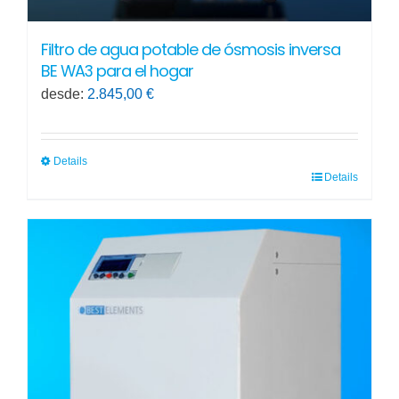
Filtro de agua potable de ósmosis inversa
BE WA3 para el hogar
desde:
2.845,00
€
Details
Details
Este
producto
tiene
múltiples
variantes.
Las
opciones
se
pueden