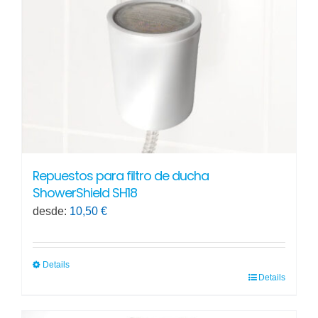
Repuestos para filtro de ducha
ShowerShield SH18
desde:
10,50
€
Details
Details
Este
producto