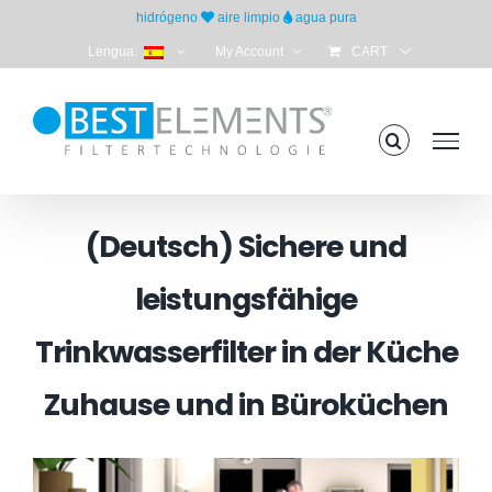
Skip
hidrógeno
aire limpio
agua pura
to
Lengua:
My Account
CART
content
(Deutsch) Sichere und
leistungsfähige
Trinkwasserfilter in der Küche
Zuhause und in Büroküchen