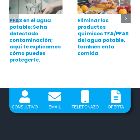
PFAS en el agua
Eliminar los
potable: Se ha
productos
detectado
químicos TFA/PFAS
contaminación;
del agua potable,
aquí te explicamos
también en la
cómo puedes
comida
protegerte.
CONSULTIVO
EMAIL
TELEFONAZO
OFERTA