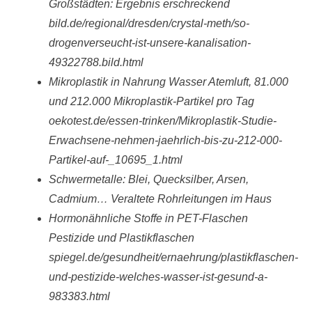
Großstädten: Ergebnis erschreckend
bild.de/regional/dresden/crystal-meth/so-
drogenverseucht-ist-unsere-kanalisation-
49322788.bild.html
Mikroplastik in Nahrung Wasser Atemluft,
81.000
und 212.000 Mikroplastik-Partikel pro Tag
oekotest.de/essen-trinken/Mikroplastik-Studie-
Erwachsene-nehmen-jaehrlich-bis-zu-212-000-
Partikel-auf-_10695_1.html
Schwermetalle:
Blei, Quecksilber, Arsen,
Cadmium… Veraltete Rohrleitungen im Haus
Hormonähnliche Stoffe in PET-Flaschen
Pestizide und Plastikflaschen
spiegel.de/gesundheit/ernaehrung/plastikflaschen-
und-pestizide-welches-wasser-ist-gesund-a-
983383.html