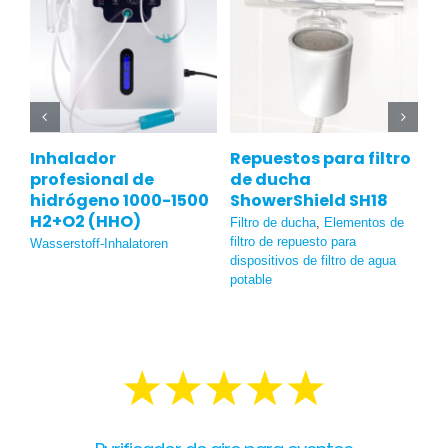
Inhalador
Repuestos para filtro
Al
profesional de
de ducha
de
hidrógeno 1000-1500
ShowerShield SH18
A
H2+O2 (HHO)
y
Filtro de ducha
,
Elementos de
f
filtro de repuesto para
a
Wasserstoff-Inhalatoren
dispositivos de filtro de agua
Fil
potable
de 