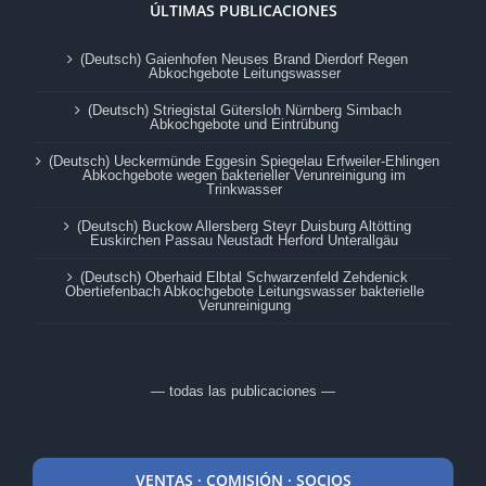
ÚLTIMAS PUBLICACIONES
(Deutsch) Gaienhofen Neuses Brand Dierdorf Regen
Abkochgebote Leitungswasser
(Deutsch) Striegistal Gütersloh Nürnberg Simbach
Abkochgebote und Eintrübung
(Deutsch) Ueckermünde Eggesin Spiegelau Erfweiler-Ehlingen
Abkochgebote wegen bakterieller Verunreinigung im
Trinkwasser
(Deutsch) Buckow Allersberg Steyr Duisburg Altötting
Euskirchen Passau Neustadt Herford Unterallgäu
(Deutsch) Oberhaid Elbtal Schwarzenfeld Zehdenick
Obertiefenbach Abkochgebote Leitungswasser bakterielle
Verunreinigung
— todas las publicaciones —
VENTAS · COMISIÓN · SOCIOS