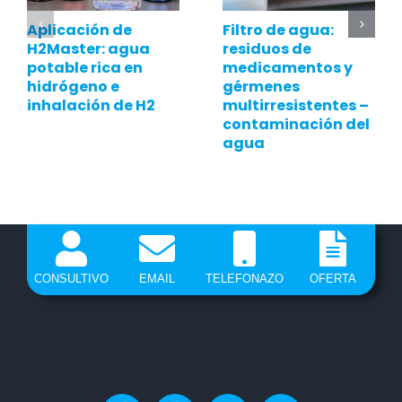
Aplicación de
Filtro de agua:
H2Master: agua
residuos de
potable rica en
medicamentos y
hidrógeno e
gérmenes
inhalación de H2
multirresistentes –
contaminación del
agua
CONSULTIVO
EMAIL
TELEFONAZO
OFERTA