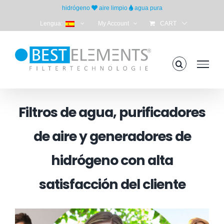
Skip
hidrógeno
aire limpio
agua pura
to
Lengua:
My Account
CART
content
Filtros de agua, purificadores
de aire y generadores de
hidrógeno con alta
satisfacción del cliente