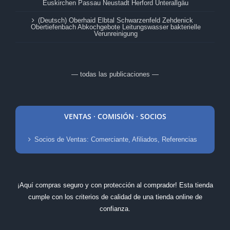
(Deutsch) Buckow Allersberg Steyr Duisburg Altötting
Euskirchen Passau Neustadt Herford Unterallgäu
(Deutsch) Oberhaid Elbtal Schwarzenfeld Zehdenick
Obertiefenbach Abkochgebote Leitungswasser bakterielle
Verunreinigung
— todas las publicaciones —
VENTAS · COMISIÓN · SOCIOS
Socios de Ventas: Comerciante, Afiliados, Referencias
¡Aquí compras seguro y con protección al comprador! Esta tienda
cumple con los criterios de calidad de una tienda online de
confianza.