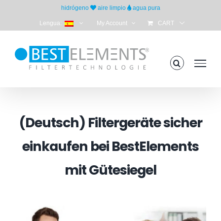
Skip
hidrógeno
aire limpio
agua pura
to
Lengua:
My Account
CART
content
(Deutsch) Filtergeräte sicher
einkaufen bei BestElements
mit Gütesiegel