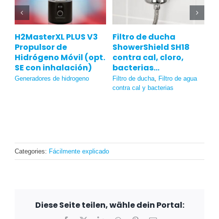
Inhalador
Repuestos para filtro
Al
profesional de
de ducha
de
hidrógeno 1000-1500
ShowerShield SH18
A
H2+O2 (HHO)
y
Filtro de ducha
,
Elementos de
f
filtro de repuesto para
a
Wasserstoff-Inhalatoren
dispositivos de filtro de agua
Fil
potable
de 
Categories:
Fácilmente explicado
Diese Seite teilen, wähle dein Portal: