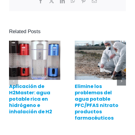
Facebook
X
LinkedIn
WhatsApp
Pinterest
Email
Related Posts
Aplicación de
Elimine los
H2Master: agua
problemas del
potable rica en
agua potable
hidrógeno e
PFC/PFAS nitrato
inhalación de H2
productos
farmacéuticos