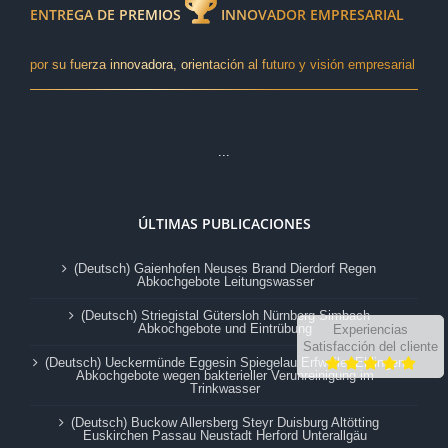
ENTREGA DE PREMIOS
INNOVADOR EMPRESARIAL
por su fuerza innovadora, orientación al futuro y visión empresarial
...
ÚLTIMAS PUBLICACIONES
(Deutsch) Gaienhofen Neuses Brand Dierdorf Regen
Abkochgebote Leitungswasser
(Deutsch) Striegistal Gütersloh Nürnberg Simbach
Abkochgebote und Eintrübung
Experiencias
Satisfacción del cliente
(Deutsch) Ueckermünde Eggesin Spiegelau Erfweiler-Ehlingen
Abkochgebote wegen bakterieller Verunreinigung im
Trinkwasser
(Deutsch) Buckow Allersberg Steyr Duisburg Altötting
Euskirchen Passau Neustadt Herford Unterallgäu