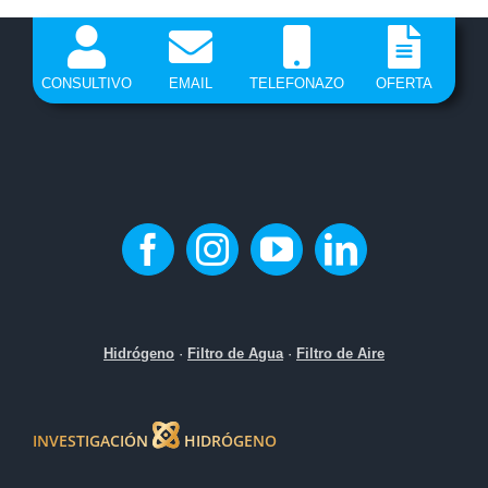
CONSULTIVO
EMAIL
TELEFONAZO
OFERTA
Hidrógeno
·
Filtro de Agua
·
Filtro de Aire
INVESTIGACIÓN
HIDRÓGENO