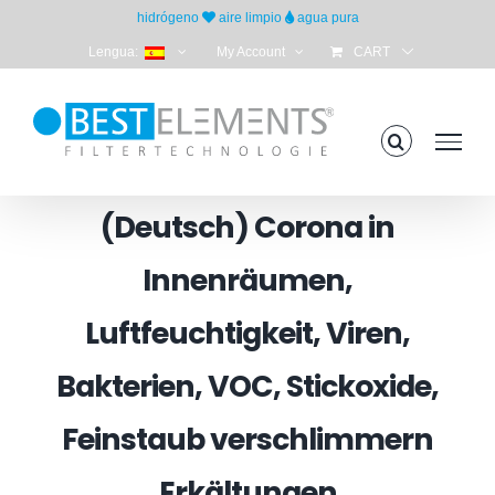
Skip
hidrógeno
aire limpio
agua pura
to
Lengua:
My Account
CART
content
(Deutsch) Corona in
Innenräumen,
Luftfeuchtigkeit, Viren,
Bakterien, VOC, Stickoxide,
Feinstaub verschlimmern
Erkältungen