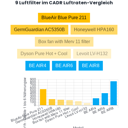
9 Luftfilter im CADR Luftraten-Vergleich
BlueAir Blue Pure 211
GermGuardian AC5350B
Honeywell HPA160
Box fan with Merv 11 filter
Dyson Pure Hot + Cool
Levoit LV-H132
BE AIR4
BE AIR6
BE AIR8