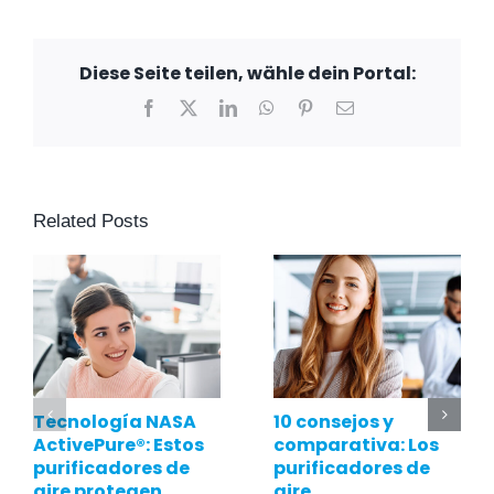
Diese Seite teilen, wähle dein Portal:
Facebook
X
LinkedIn
WhatsApp
Pinterest
Email
Related Posts
Tecnología NASA
10 consejos y
ActivePure®: Estos
comparativa: Los
purificadores de
purificadores de
aire protegen
aire