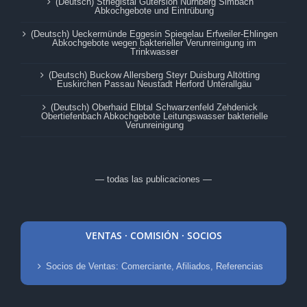
(Deutsch) Striegistal Gütersloh Nürnberg Simbach
Abkochgebote und Eintrübung
(Deutsch) Ueckermünde Eggesin Spiegelau Erfweiler-Ehlingen
Abkochgebote wegen bakterieller Verunreinigung im
Trinkwasser
(Deutsch) Buckow Allersberg Steyr Duisburg Altötting
Euskirchen Passau Neustadt Herford Unterallgäu
(Deutsch) Oberhaid Elbtal Schwarzenfeld Zehdenick
Obertiefenbach Abkochgebote Leitungswasser bakterielle
Verunreinigung
— todas las publicaciones —
VENTAS · COMISIÓN · SOCIOS
Socios de Ventas: Comerciante, Afiliados, Referencias