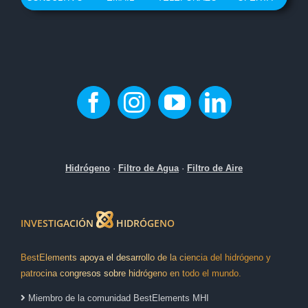
opciones
se
pueden
elegir
en
la
página
de
producto
Hidrógeno
·
Filtro de Agua
·
Filtro de Aire
INVESTIGACIÓN
HIDRÓGENO
BestElements apoya el desarrollo de la ciencia del hidrógeno y
patrocina congresos sobre hidrógeno en todo el mundo.
Miembro de la comunidad BestElements MHI