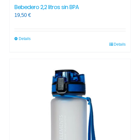
Bebedero 2,2 litros sin BPA
19,50
€
Details
Details
Este
producto
tiene
múltiples
variantes.
Las
opciones
se
pueden
elegir
en