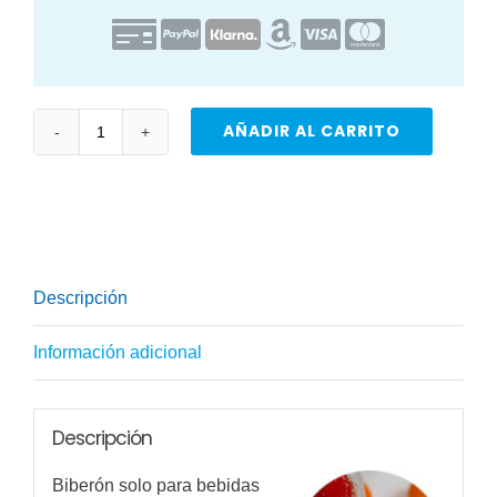
AÑADIR AL CARRITO
Bebedero
1
litro
Tritan
BPA
Descripción
free
azul/gris
Información adicional
cantidad
Descripción
Biberón solo para bebidas