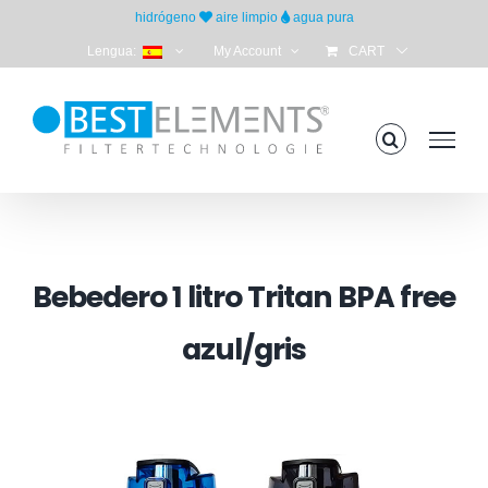
Skip
hidrógeno
aire limpio
agua pura
to
Lengua:
My Account
CART
content
Bebedero 1 litro Tritan BPA free
azul/gris