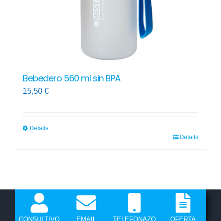
la
página
de
producto
Bebedero 560 ml sin BPA
15,50
€
Details
Details
Este
producto
tiene
múltiples
variantes.
Las
CONSULTIVO
EMAIL
TELEFONAZO
OFERTA