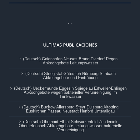
...
ÚLTIMAS PUBLICACIONES
(Deutsch) Gaienhofen Neuses Brand Dierdorf Regen
Abkochgebote Leitungswasser
(Deutsch) Striegistal Gütersloh Nürnberg Simbach
Abkochgebote und Eintrübung
(Deutsch) Ueckermünde Eggesin Spiegelau Erfweiler-Ehlingen
Abkochgebote wegen bakterieller Verunreinigung im
Trinkwasser
(Deutsch) Buckow Allersberg Steyr Duisburg Altötting
Euskirchen Passau Neustadt Herford Unterallgäu
(Deutsch) Oberhaid Elbtal Schwarzenfeld Zehdenick
Obertiefenbach Abkochgebote Leitungswasser bakterielle
Verunreinigung