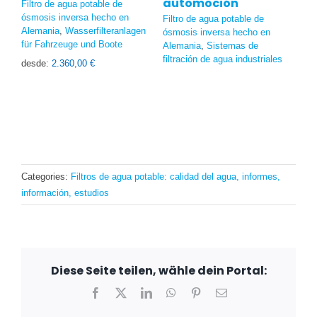
automoción
o
Filtro de agua potable de
ósmosis inversa hecho en
Filtro de agua potable de
Fi
Alemania
,
Wasserfilteranlagen
ósmosis inversa hecho en
ós
für Fahrzeuge und Boote
Alemania
,
Sistemas de
Al
filtración de agua industriales
desde:
2.360,00
€
de
Categories:
Filtros de agua potable: calidad del agua, informes,
información, estudios
Diese Seite teilen, wähle dein Portal:
Facebook
X
LinkedIn
WhatsApp
Pinterest
Email