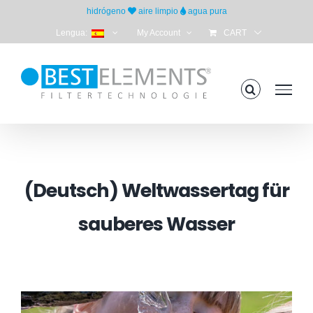
Skip
hidrógeno
aire limpio
agua pura
to
Lengua:
My Account
CART
content
(Deutsch) Weltwassertag für
sauberes Wasser