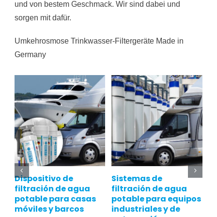
und von bestem Geschmack. Wir sind dabei und
sorgen mit dafür.
Umkehrosmose Trinkwasser-Filtergeräte Made in
Germany
Dispositivo de
Sistemas de
F
filtración de agua
filtración de agua
p
potable para casas
potable para equipos
i
móviles y barcos
industriales y de
c